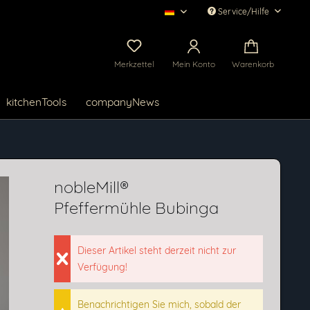
Service/Hilfe
deutsch
Merkzettel
Mein Konto
Warenkorb
kitchenTools
companyNews
nobleMill®
Pfeffermühle Bubinga
Dieser Artikel steht derzeit nicht zur
Verfügung!
Benachrichtigen Sie mich, sobald der