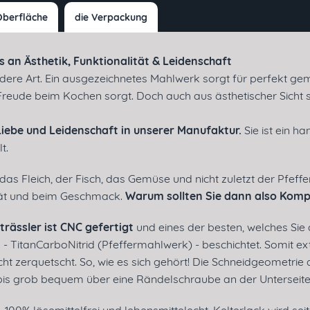
Oberfläche
die Verpackung
s an Ästhetik, Funktionalität & Leidenschaft
ndere Art. Ein ausgezeichnetes Mahlwerk sorgt für perfekt gem
Freude beim Kochen sorgt. Doch auch aus ästhetischer Sicht
Liebe und Leidenschaft in unserer Manufaktur.
Sie ist ein 
t.
das Fleich, der Fisch, das Gemüse und nicht zuletzt der Pfeff
lität und beim Geschmack.
Warum sollten Sie dann also Kom
rässler ist CNC gefertigt
und eines der besten, welches Si
- TitanCarboNitrid (Pfeffermahlwerk) - beschichtet. Somit ex
ht zerquetscht. So, wie es sich gehört! Die Schneidgeometrie 
 bis grob bequem über eine Rändelschraube an der Unterseite 