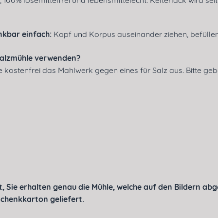
, 100% lösemittelfrei und lebensmittelecht. Kelterlack wird sei
nkbar einfach:
Kopf und Korpus auseinander ziehen, befüll
s Salzmühle verwenden?
ie kostenfrei das Mahlwerk gegen eines für Salz aus. Bitte ge
, Sie erhalten genau die Mühle, welche auf den Bildern abge
chenkkarton geliefert.