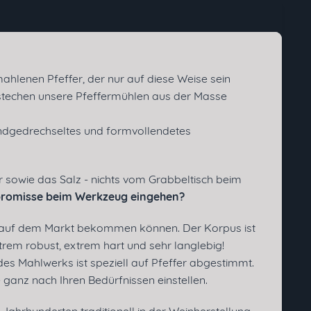
ahlenen Pfeffer, der nur auf diese Weise sein
 stechen unsere Pfeffermühlen aus der Masse
handgedrechseltes und formvollendetes
er sowie das Salz - nichts vom Grabbeltisch beim
promisse beim Werkzeug eingehen?
e auf dem Markt bekommen können. Der Korpus ist
trem robust, extrem hart und sehr langlebig!
Ich habe die
Datenschutzerklärung
des Mahlwerks ist speziell auf Pfeffer abgestimmt.
gelesen, verstanden und stimme zu. *
ganz nach Ihren Bedürfnissen einstellen.
Mit * gekennzeichnete Felder sind
Pflichtfelder.