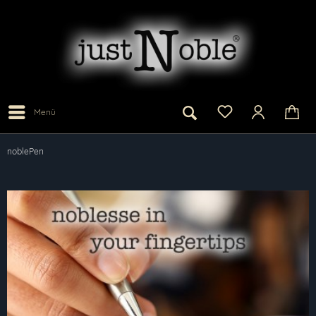
Menü
noblePen