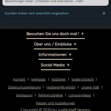
Bewertungen lesen, schreiben und diskutieren...
mehr
Mit * gekennzeichnete Felder sind Pflichtfelder.
Kunden haben sich ebenfalls angesehen
Senden
Besuchen Sie uns doch mal !
Über uns / Einblicke
Informationen
Social Media
Kontakt
Werkstatt
Holzlager
Widerrufsrecht
Datenschutzerklärung
Holzbegriffe erklärt
Unsere AGB
Impressum
Referenzobjekte
companyNews
Messen und Ausstellungen
Copyright © 2026 by
justNoble® designs