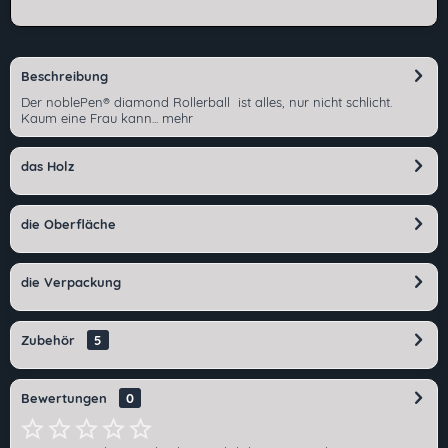
Beschreibung
Der noblePen® diamond Rollerball ist alles, nur nicht schlicht.
Kaum eine Frau kann...
mehr
das Holz
die Oberfläche
die Verpackung
Zubehör
5
Bewertungen
0
Ich habe die
Datenschutzerklärung
gelesen,
verstanden und stimme zu. *