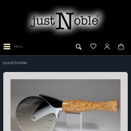
Menü
pizzaSchneider