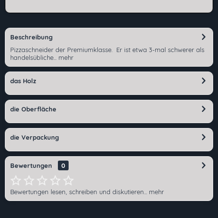
Beschreibung
Pizzaschneider der Premiumklasse. Er ist etwa 3-mal schwerer als
handelsübliche...
mehr
das Holz
die Oberfläche
die Verpackung
Bewertungen
0
Bewertungen lesen, schreiben und diskutieren...
mehr
Ich habe die
Datenschutzerklärung
gelesen,
verstanden und stimme zu. *