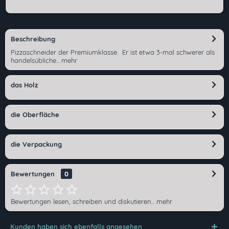
Beschreibung
Pizzaschneider der Premiumklasse. Er ist etwa 3-mal schwerer als
handelsübliche...
mehr
das Holz
die Oberfläche
die Verpackung
Bewertungen
0
Bewertungen lesen, schreiben und diskutieren...
mehr
Ich habe die
Datenschutzerklärung
gelesen,
Kunden haben sich ebenfalls angesehen
verstanden und stimme zu. *