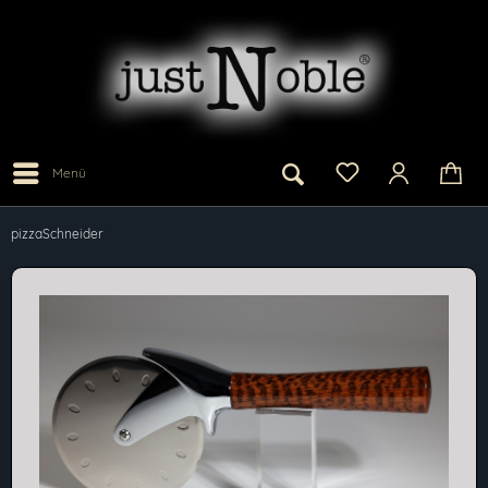
Menü
pizzaSchneider