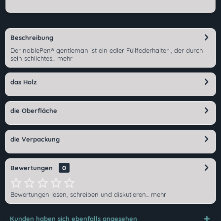
Beschreibung
Der noblePen® gentleman ist ein edler Füllfederhalter , der durch
sein schlichtes...
mehr
das Holz
die Oberfläche
die Verpackung
Bewertungen
0
Bewertungen lesen, schreiben und diskutieren...
mehr
Ich habe die
Datenschutzerklärung
gelesen,
Kunden haben sich ebenfalls angesehen
verstanden und stimme zu. *