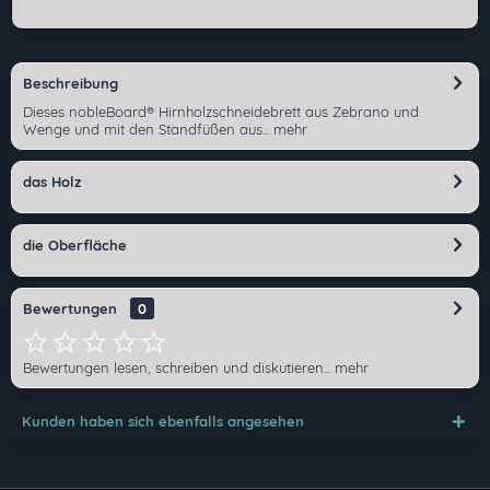
Beschreibung
Dieses nobleBoard® Hirnholzschneidebrett aus Zebrano und
Wenge und mit den Standfüßen aus...
mehr
das Holz
die Oberfläche
Bewertungen
0
Bewertungen lesen, schreiben und diskutieren...
mehr
Kunden haben sich ebenfalls angesehen
Ich habe die
Datenschutzerklärung
gelesen,
verstanden und stimme zu. *