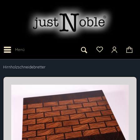
Menü
Hirnholzschneidebretter