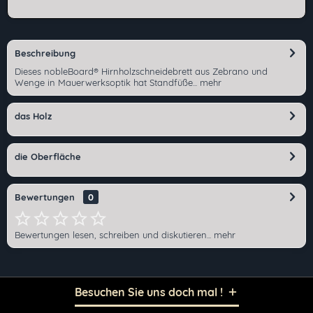
Beschreibung
Dieses nobleBoard® Hirnholzschneidebrett aus Zebrano und
Wenge in Mauerwerksoptik hat Standfüße...
mehr
das Holz
die Oberfläche
Bewertungen
0
Bewertungen lesen, schreiben und diskutieren...
mehr
Besuchen Sie uns doch mal !
Ich habe die
Datenschutzerklärung
gelesen,
verstanden und stimme zu. *