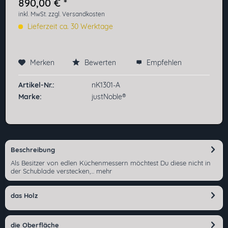
890,00 € *
inkl. MwSt.
zzgl. Versandkosten
Lieferzeit ca. 30 Werktage
Merken
Bewerten
Empfehlen
Preis anfragen
Artikel-Nr.:
nK1301-A
Marke:
justNoble®
Beschreibung
Als Besitzer von edlen Küchenmessern möchtest Du diese nicht in
der Schublade verstecken,...
mehr
das Holz
die Oberfläche