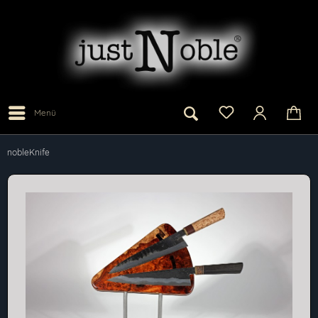
Menü
nobleKnife