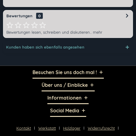
Bewertungen
0
Bewertungen lesen, schreiben und diskutieren...
mehr
Kunden haben sich ebenfalls angesehen
Ich habe die
Datenschutzerklärung
gelesen,
verstanden und stimme zu. *
Besuchen Sie uns doch mal !
Mit * gekennzeichnete Felder sind Pflichtfelder.
Über uns / Einblicke
Senden
Informationen
Social Media
Kontakt
Werkstatt
Holzlager
Widerrufsrecht